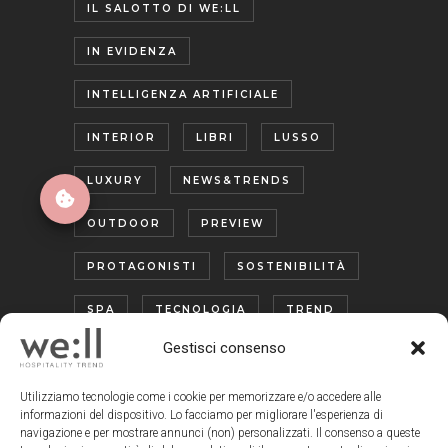
IL SALOTTO DI WE:LL
IN EVIDENZA
INTELLIGENZA ARTIFICIALE
INTERIOR
LIBRI
LUSSO
LUXURY
NEWS&TRENDS
OUTDOOR
PREVIEW
PROTAGONISTI
SOSTENIBILITÀ
SPA
TECNOLOGIA
TREND
Gestisci consenso
TURISMO ENOGASTRONOMICO
WELLNESS
Utilizziamo tecnologie come i cookie per memorizzare e/o accedere alle
informazioni del dispositivo. Lo facciamo per migliorare l'esperienza di
navigazione e per mostrare annunci (non) personalizzati. Il consenso a queste