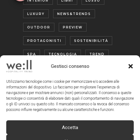
INTERIOR
LIBRI
LUSSO
LUXURY
NEWS&TRENDS
OUTDOOR
PREVIEW
PROTAGONISTI
SOSTENIBILITÀ
SPA
TECNOLOGIA
TREND
Gestisci consenso
TURISMO ENOGASTRONOMICO
WELLNESS
Utilizziamo tecnologie come i cookie per memorizzare e/o accedere alle
informazioni del dispositivo. Lo facciamo per migliorare l'esperienza di
navigazione e per mostrare annunci (non) personalizzati. Il consenso a queste
tecnologie ci consentirà di elaborare dati quali il comportamento di navigazione
o gli ID univoci su questo sito. Il mancato consenso o la revoca del consenso
possono influire negativamente su alcune caratteristiche e funzioni.
Accetta
www.wellmagazine.it
| © Copyright We:ll
Magazine - Tutti i diritti riservati | Design by