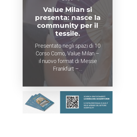
Value Milan si
presenta: nasce la
community per il
tessile.
Presentato negli spazi di 10
Corso Como, Value Milan –
il nuovo format di Messe
Frankfurt –…