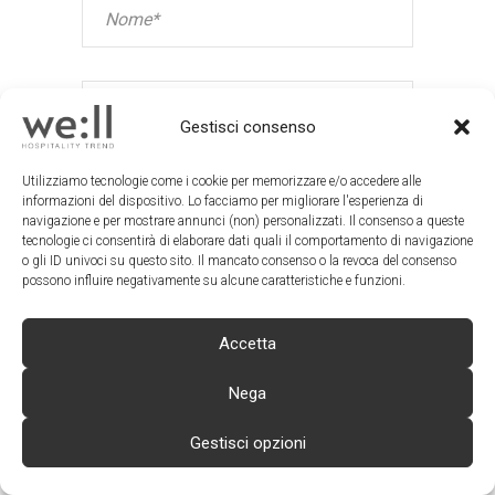
Gestisci consenso
Utilizziamo tecnologie come i cookie per memorizzare e/o accedere alle
informazioni del dispositivo. Lo facciamo per migliorare l'esperienza di
navigazione e per mostrare annunci (non) personalizzati. Il consenso a queste
tecnologie ci consentirà di elaborare dati quali il comportamento di navigazione
o gli ID univoci su questo sito. Il mancato consenso o la revoca del consenso
possono influire negativamente su alcune caratteristiche e funzioni.
Accetta
Sì, ho preso visione della
Privacy
Nega
Policy
e desidero ricevere le news
Gestisci opzioni