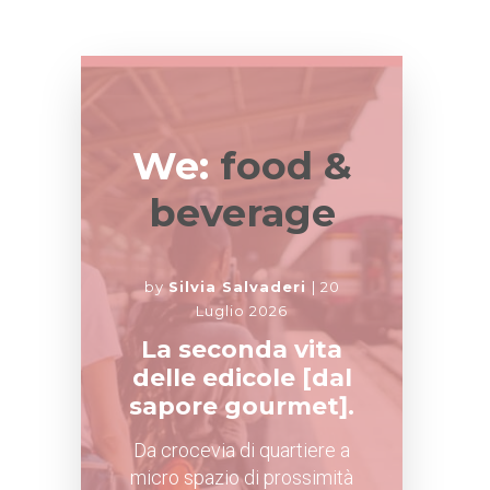
We:
food &
beverage
by
Silvia Salvaderi
20
Luglio 2026
La seconda vita
delle edicole [dal
sapore gourmet].
Da crocevia di quartiere a
micro spazio di prossimità