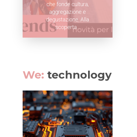
che fonde cultura,
aggregazione e
degustazione. Alla
scoperta…
We:
technology