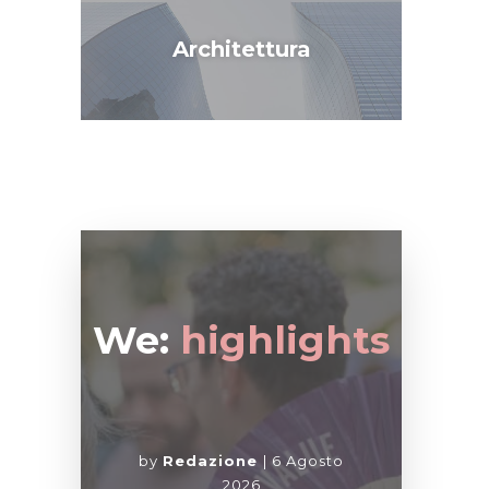
Architettura
We:
highlights
by
Redazione
6 Agosto
2026