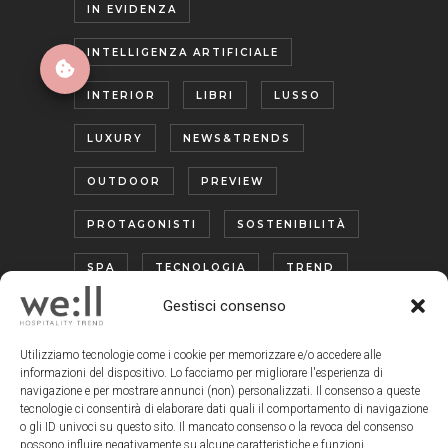
IN EVIDENZA
INTELLIGENZA ARTIFICIALE
INTERIOR
LIBRI
LUSSO
LUXURY
NEWS&TRENDS
OUTDOOR
PREVIEW
PROTAGONISTI
SOSTENIBILITÀ
SPA
TECNOLOGIA
TREND
Gestisci consenso
TURISMO ENOGASTRONOMICO
WELLNESS
Utilizziamo tecnologie come i cookie per memorizzare e/o accedere alle
informazioni del dispositivo. Lo facciamo per migliorare l'esperienza di
navigazione e per mostrare annunci (non) personalizzati. Il consenso a queste
tecnologie ci consentirà di elaborare dati quali il comportamento di navigazione
o gli ID univoci su questo sito. Il mancato consenso o la revoca del consenso
possono influire negativamente su alcune caratteristiche e funzioni.