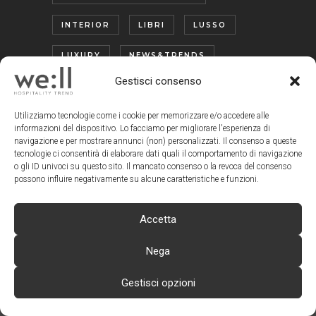
INTERIOR
LIBRI
LUSSO
LUXURY
NEWS&TRENDS
Gestisci consenso
OUTDOOR
PREVIEW
Utilizziamo tecnologie come i cookie per memorizzare e/o accedere alle
PROTAGONISTI
SOSTENIBILITÀ
informazioni del dispositivo. Lo facciamo per migliorare l'esperienza di
navigazione e per mostrare annunci (non) personalizzati. Il consenso a queste
SPA
TECNOLOGIA
TREND
tecnologie ci consentirà di elaborare dati quali il comportamento di navigazione
o gli ID univoci su questo sito. Il mancato consenso o la revoca del consenso
TURISMO ENOGASTRONOMICO
possono influire negativamente su alcune caratteristiche e funzioni.
WELLNESS
Accetta
Nega
Gestisci opzioni