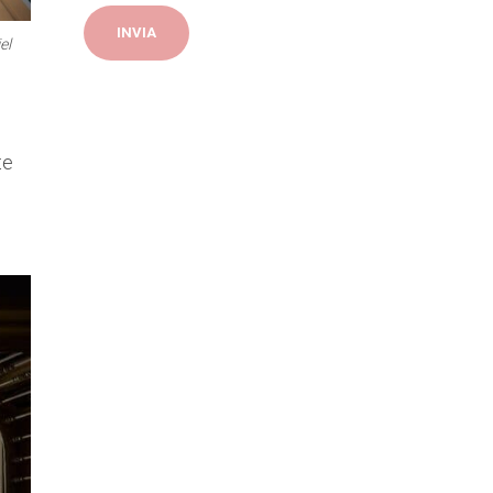
el
te