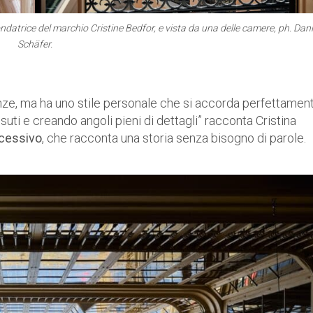
ndatrice del marchio Cristine Bedfor, e vista da una delle camere, ph. Dani
Schäfer.
enze, ma ha uno stile personale che si accorda perfettamen
ssuti e creando angoli pieni di dettagli” racconta Cristina
ccessivo
, che racconta una storia senza bisogno di parole.