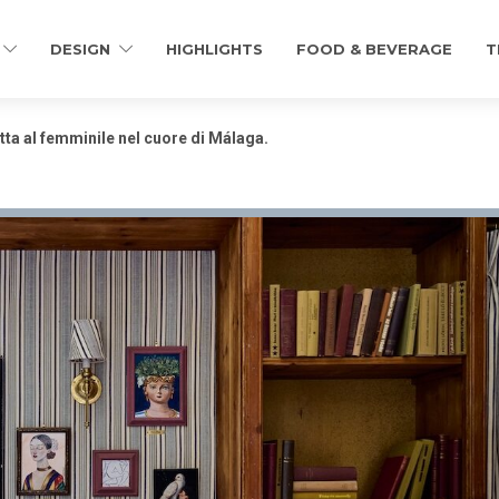
DESIGN
HIGHLIGHTS
FOOD & BEVERAGE
T
tta al femminile nel cuore di Málaga.