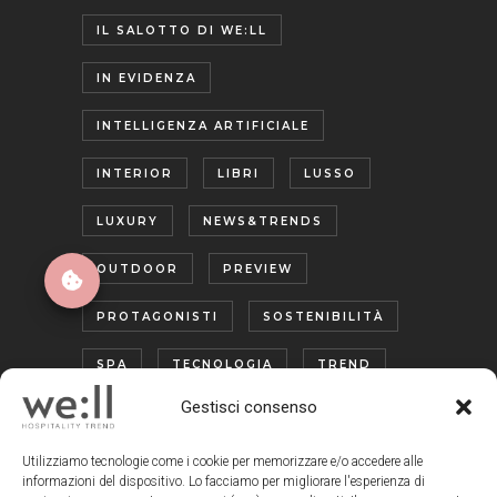
IL SALOTTO DI WE:LL
IN EVIDENZA
INTELLIGENZA ARTIFICIALE
INTERIOR
LIBRI
LUSSO
LUXURY
NEWS&TRENDS
OUTDOOR
PREVIEW
PROTAGONISTI
SOSTENIBILITÀ
SPA
TECNOLOGIA
TREND
Gestisci consenso
TURISMO ENOGASTRONOMICO
WELLNESS
Utilizziamo tecnologie come i cookie per memorizzare e/o accedere alle
informazioni del dispositivo. Lo facciamo per migliorare l'esperienza di