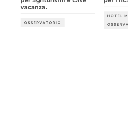
per agriturismi e case
per i ric
vacanza.
HOTEL 
OSSERVATORIO
OSSERV