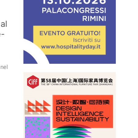
al
e-
 nel
l