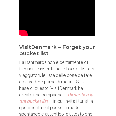
VisitDenmark – Forget your
bucket list
La Danimarca non è certamente di
frequente inserita nelle
bucket list dei
viaggiatori, le lista delle cose da fare
e da vedere prima di morire. Sulla
base di questo, VisitDenmark ha
creato una campagna –
Dimentica la
tua bucket list
– in cui invita i turisti a
sperimentare il paese in modo
spontaneo e autentico, piuttosto che