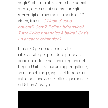
negli Stati Uniti attraverso tv e social
media, cerca così di
dissipare gli
stereotipi
attraverso una serie di 12
video, tra cui:
Gli inglesi sono
educati?
Com’è il clima britannico?
Tutto il cibo britannico è beige?
Cos’è
un accento britannico?
Più di 70 persone sono state
intervistate per prendere parte alla
serie da tutte le nazioni e regioni del
Regno Unito, tra cui un rapper gallese,
un neurochirurgo, vigili del fuoco e un
astrologo scozzese, oltre a personale
di British Airways.