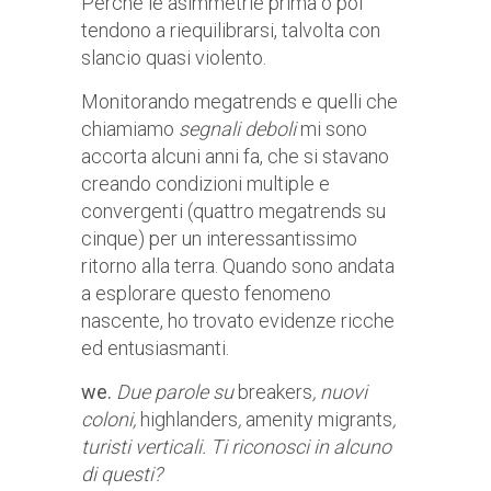
Perché le asimmetrie prima o poi
tendono a riequilibrarsi, talvolta con
slancio quasi violento.
Monitorando megatrends e quelli che
chiamiamo
segnali deboli
mi sono
accorta alcuni anni fa, che si stavano
creando condizioni multiple e
convergenti (quattro megatrends su
cinque) per un interessantissimo
ritorno alla terra. Quando sono andata
a esplorare questo fenomeno
nascente, ho trovato evidenze ricche
ed entusiasmanti.
we.
Due parole su
breakers
, nuovi
coloni,
highlanders
,
amenity migrants
,
turisti verticali. Ti riconosci in
alcuno
di questi?