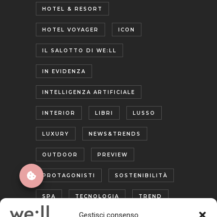
HOTEL & RESORT
HOTEL VOYAGER
ICON
IL SALOTTO DI WE:LL
IN EVIDENZA
INTELLIGENZA ARTIFICIALE
INTERIOR
LIBRI
LUSSO
LUXURY
NEWS&TRENDS
OUTDOOR
PREVIEW
PROTAGONISTI
SOSTENIBILITÀ
SPA
TECNOLOGIA
TREND
Gestisci consenso