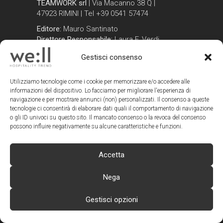
TEAMWORK srl
| Via Macanno 38 Q |
47923 RIMINI | Tel +39 0541 57474
Editore:
Mauro Santinato
Direttore Responsabile:
Laura F. Verdi
Direttore Editoriale:
Laura F. Verdi
Gestisci consenso
Redazione:
Elisa Cimatti e Vanessa
Zagaglia
ADV e Communication Specialist:
Utilizziamo tecnologie come i cookie per memorizzare e/o accedere alle
Elisa Cimatti
informazioni del dispositivo. Lo facciamo per migliorare l'esperienza di
navigazione e per mostrare annunci (non) personalizzati. Il consenso a queste
Autorizzazione del Tribunale di Rimini
tecnologie ci consentirà di elaborare dati quali il comportamento di navigazione
n. 3/2017 del 25/3/2017 e
o gli ID univoci su questo sito. Il mancato consenso o la revoca del consenso
possono influire negativamente su alcune caratteristiche e funzioni.
successive modifiche del 9/10/2020
(Iscrizione al ROC n. 29413)
Accetta
CONTATTI WE:LL
Redazione:
Nega
redazione@wellmagazine.it
Advertising:
Gestisci opzioni
advertising@wellmagazine.it