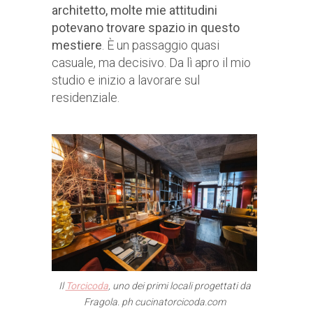
architetto, molte mie attitudini
potevano trovare spazio in questo
mestiere
. È un passaggio quasi
casuale, ma decisivo. Da lì apro il mio
studio e inizio a lavorare sul
residenziale.
Il
Torcicoda
, uno dei primi locali progettati da
Fragola.
ph cucinatorcicoda.com