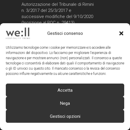
Autorizzazione del Tribunale di Rimini
n. 3/2017 del 25/3/2017 e
successive modifiche del 9/10/2020
(Iscrizione al ROC n. 29413)
Gestisci consenso
CONTATTI WE:LL
Redazione:
Utilizziamo tecnologie come i cookie per memorizzare e/o accedere alle
redazione@wellmagazine.it
informazioni del dispositivo. Lo facciamo per migliorare l'esperienza di
Advertising:
navigazione e per mostrare annunci (non) personalizzati. Il consenso a queste
advertising@wellmagazine.it
tecnologie ci consentirà di elaborare dati quali il comportamento di navigazione
o gli ID univoci su questo sito. Il mancato consenso o la revoca del consenso
possono influire negativamente su alcune caratteristiche e funzioni.
TAG
Accetta
ARCHITETTURE DI VINO
Nega
BANDI E CONCORSI
Gestisci opzioni
BAR E RISTORANTI
BENESSERE
DESIGN
ECOTURISMO