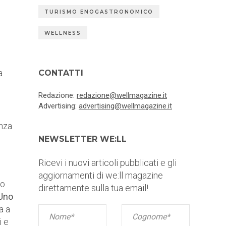
TURISMO ENOGASTRONOMICO
WELLNESS
a
CONTATTI
Redazione:
redazione@wellmagazine.it
Advertising:
advertising@wellmagazine.it
enza
NEWSLETTER WE:LL
Ricevi i nuovi articoli pubblicati e gli
aggiornamenti di we:ll magazine
to
direttamente sulla tua email!
Uno
a a
i e