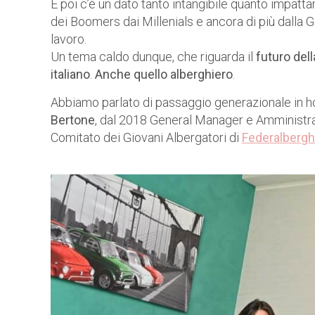
E poi c’è un dato tanto intangibile quanto impatta
dei Boomers dai Millenials e ancora di più dalla
lavoro.
Un tema caldo dunque, che riguarda il
futuro del
italiano
.
Anche quello alberghiero
.
Abbiamo parlato di passaggio generazionale in h
Bertone
, dal 2018 General Manager e Amministr
Comitato dei Giovani Albergatori di
Federalber
gh