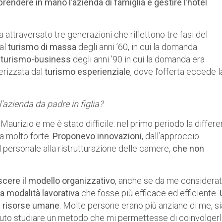
prendere in mano l’azienda di famiglia e gestire l’hotel
 attraversato tre generazioni che riflettono tre fasi del
dal
turismo di massa
degli anni ’60, in cui la domanda
l
turismo-business
degli anni ’90 in cui la domanda era
terizzata dal
turismo esperienziale
, dove l’offerta eccede l
’azienda da padre in figlia?
Maurizio e me è stato difficile: nel primo periodo la differ
ra molto forte.
Proponevo innovazioni
, dall’approccio
l personale alla ristrutturazione delle camere,
che non
cere il modello organizzativo
, anche se da me considera
a modalità lavorativa
che fosse più efficace ed efficiente.
le risorse umane
. Molte persone erano più anziane di me, si
ovuto studiare un metodo che mi permettesse di coinvolgerl