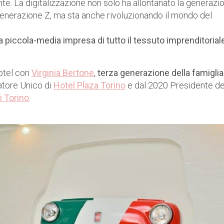
nte. La digitalizzazione non solo ha allontanato la generazi
 Generazione Z, ma sta anche rivoluzionando il mondo del
la piccola-media impresa di tutto il tessuto imprenditorial
otel con
Virginia Bertone
,
terza generazione della famiglia
atore Unico di
Hot
el Plaza Torino
e dal 2020 Presidente de
i Torino
.