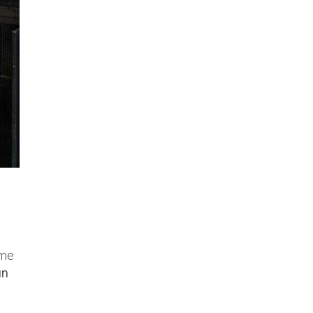
 me
un