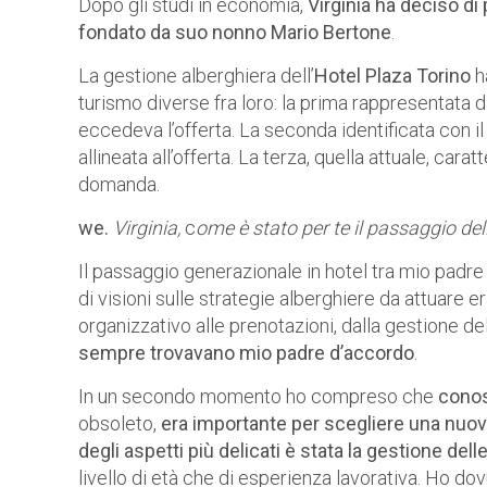
Dopo gli studi in economia,
Virginia ha deciso di 
fondato da suo nonno Mario Bertone
.
La gestione alberghiera dell’
Hotel Plaza Torino
ha
turismo diverse fra loro: la prima rappresentata 
eccedeva l’offerta. La seconda identificata con i
allineata all’offerta. La terza, quella attuale, carat
domanda.
we.
Virginia,
c
ome è stato per te il passaggio dell
Il passaggio generazionale in hotel tra mio padre 
di visioni sulle strategie alberghiere da attuare e
organizzativo alle prenotazioni, dalla gestione de
sempre trovavano mio padre d’accordo
.
In un secondo momento ho compreso che
conos
obsoleto,
era importante per scegliere una nuov
degli aspetti più delicati è stata la gestione del
livello di età che di esperienza lavorativa. Ho d