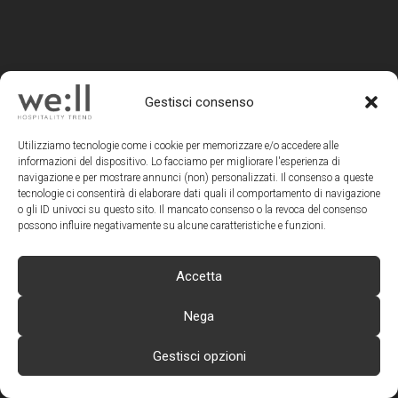
HOSPITALITY
Gestisci consenso
TREND
Utilizziamo tecnologie come i cookie per memorizzare e/o accedere alle
we:ll magazine è un progetto
informazioni del dispositivo. Lo facciamo per migliorare l'esperienza di
navigazione e per mostrare annunci (non) personalizzati. Il consenso a queste
editoriale di Teamwork SRL
tecnologie ci consentirà di elaborare dati quali il comportamento di navigazione
o gli ID univoci su questo sito. Il mancato consenso o la revoca del consenso
Direzione Editoriale, Redazione,
possono influire negativamente su alcune caratteristiche e funzioni.
Amministrazione, Pubblicità |
TEAMWORK srl
| Via Macanno 38 Q |
47923 RIMINI | Tel +39 0541 57474
Accetta
Editore:
Mauro Santinato
Direttore Responsabile:
Laura F. Verdi
Nega
Direttore Editoriale:
Laura F. Verdi
Redazione:
Elisa Cimatti e Vanessa
Gestisci opzioni
Zagaglia
ADV e Communication Specialist: