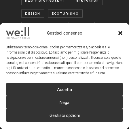
BAR E RISTORANTI
BENESSERE
DESIGN
ECOTURISMO
ENERGY EFFICIENCY
EVENTI
Gestisci consenso
FACCIA A FACCIA CON I MANAGER
Utilizziamo tecnologie come i cookie per memorizzare e/o accedere alle
FIERE
GLAMPING
informazioni del dispositivo. Lo facciamo per migliorare l'esperienza di
navigazione e per mostrare annunci (non) personalizzati. Il consenso a queste
tecnologie ci consentirà di elaborare dati quali il comportamento di navigazione
HOTEL & RESORT
o gli ID univoci su questo sito. Il mancato consenso o la revoca del consenso
possono influire negativamente su alcune caratteristiche e funzioni.
HOTEL VOYAGER
ICON
IL SALOTTO DI WE:LL
Accetta
IN EVIDENZA
Nega
INTELLIGENZA ARTIFICIALE
Gestisci opzioni
INTERIOR
LIBRI
LUSSO