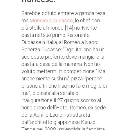
Sarebbe potuto entrare a gamba tesa
ma
Monsieur Ducasse
,
lo chef con
più stelle al mondo [14] no. Niente
pasta nel suo primo Ristorante
Ducassein Italia, al Romeo a Napoli.
Scherza Ducasse: “Ogni italiano ha un
suo posto preferito dove mangiare la
pasta: a casa della mamma. Non ho
voluto mettermi in competizione.” Ma
anche niente sushi né pizza, “perché
ci sono altri che li sanno fare meglio di
me”, dichiara alla serata di
inaugurazione il 27 giugno scorso al
nono piano dell’Hotel Romeo, ex sede
della Achille Lauro ristrutturata
dall’architetto giapponese Kenzo
Tange nel 2008 [splendida la facciata