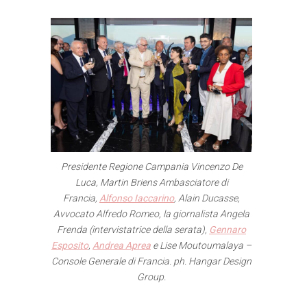
Presidente Regione Campania Vincenzo De
Luca, Martin Briens Ambasciatore di
Francia,
Alfonso Iaccarino
, Alain Ducasse,
Avvocato Alfredo Romeo, la giornalista Angela
Frenda (intervistatrice della serata),
Gennaro
Esposito
,
Andrea Aprea
e Lise Moutoumalaya –
Console Generale di Francia. ph. Hangar Design
Group.