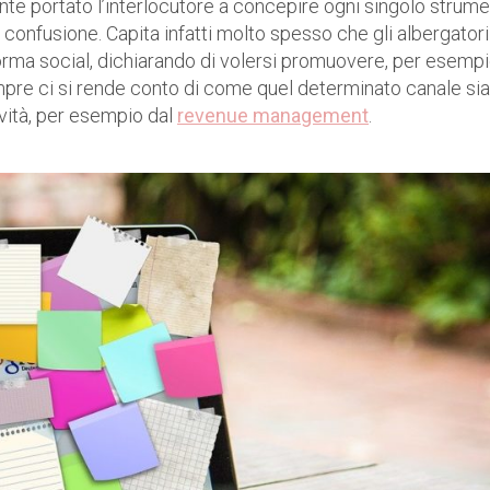
ente portato l’interlocutore a concepire ogni singolo strum
onfusione. Capita infatti molto spesso che gli albergatori
rma social, dichiarando di volersi promuovere, per esempi
mpre ci si rende conto di come quel determinato canale sia
ività, per esempio dal
revenue management
.