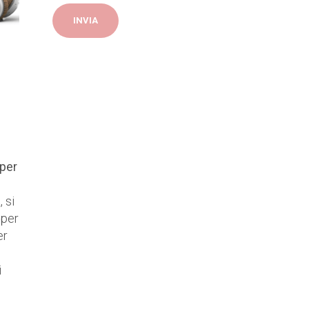
 per
 si
 per
er
i