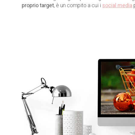
proprio target
, è un compito a cui i
social media
p