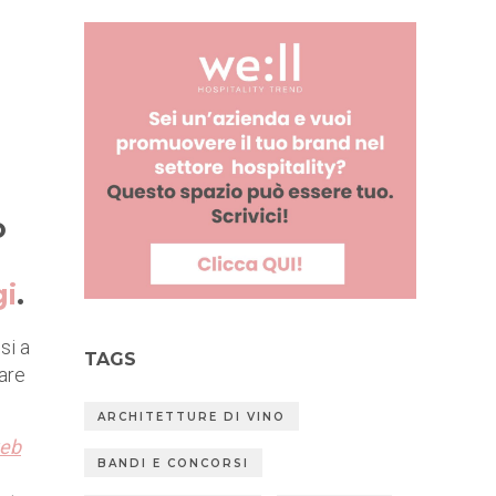
o
gi
.
si a
TAGS
are
ARCHITETTURE DI VINO
eb
BANDI E CONCORSI