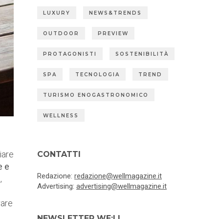
LUXURY
NEWS&TRENDS
OUTDOOR
PREVIEW
PROTAGONISTI
SOSTENIBILITÀ
SPA
TECNOLOGIA
TREND
TURISMO ENOGASTRONOMICO
WELLNESS
iare
CONTATTI
e e
Redazione:
redazione@wellmagazine.it
,
Advertising:
advertising@wellmagazine.it
rare
NEWSLETTER WE:LL