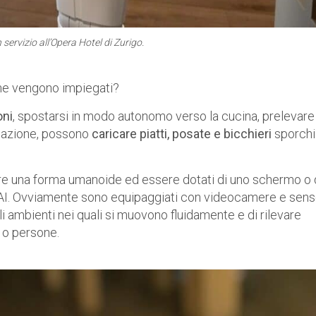
 servizio all’Opera Hotel di Zurigo.
ome vengono impiegati?
oni
, spostarsi in modo autonomo verso la cucina, prelevare
umazione, possono
caricare piatti, posate e bicchieri
sporchi
re una forma umanoide ed essere dotati di uno schermo o 
e AI. Ovviamente sono equipaggiati con videocamere e sens
 ambienti nei quali si muovono fluidamente e di rilevare
i o persone.