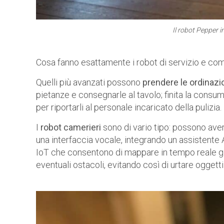
Il robot Pepper in
Cosa fanno esattamente i robot di servizio e c
Quelli più avanzati possono
prendere le ordinazi
pietanze e consegnarle al tavolo; finita la cons
per riportarli al personale incaricato della pulizia.
I
robot camerieri
sono di vario tipo: possono ave
una interfaccia vocale, integrando un assistent
IoT che consentono di mappare in tempo reale gli
eventuali ostacoli, evitando così di urtare oggett