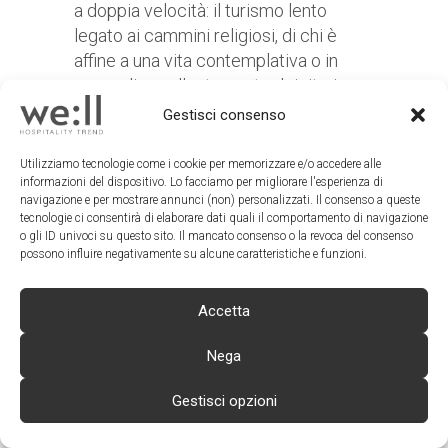
a doppia velocità: il turismo lento
legato ai cammini religiosi, di chi è
affine a una vita contemplativa o in
cerca di un rallentamento dei ritmi
quotidiani e quello dinamico, attorno
Gestisci consenso
alle manifestazioni sportive di chi
persegue l’attività fisica, per
Utilizziamo tecnologie come i cookie per memorizzare e/o accedere alle
informazioni del dispositivo. Lo facciamo per migliorare l'esperienza di
compensare l’immobilità digitale o
navigazione e per mostrare annunci (non) personalizzati. Il consenso a queste
solamente per il benessere fisico.
tecnologie ci consentirà di elaborare dati quali il comportamento di navigazione
Due life style che in Italia convivono
o gli ID univoci su questo sito. Il mancato consenso o la revoca del consenso
possono influire negativamente su alcune caratteristiche e funzioni.
nutrendosi di bellezze naturalistiche
uniche e che possono rilanciarci
come artisti nel recupero del tempo
Accetta
decelerato e ambasciatori del
Nega
benessere di corpo e spirito.
L’industria dell’hospitality come
Gestisci opzioni
interpreterà questa sfida?