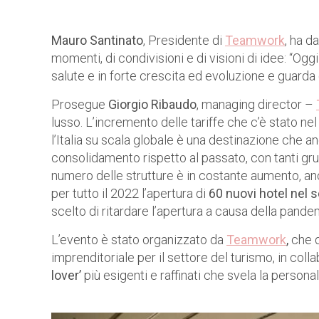
Mauro Santinato
, Presidente di
Teamwor
k
, ha d
momenti, di condivisioni e di visioni di idee: “Ogg
salute e in forte crescita ed evoluzione e guarda c
Prosegue
Giorgio Ribaudo
, managing director –
lusso. L’incremento delle tariffe che c’è stato ne
l’Italia su scala globale è una destinazione che a
consolidamento rispetto al passato, con tanti gru
numero delle strutture è in costante aumento, 
per tutto il 2022 l’apertura di
60 nuovi hotel nel
scelto di ritardare l’apertura a causa della pandem
L’evento è stato organizzato da
Teamwork
,
che d
imprenditoriale per il settore del turismo, in col
lover’
più esigenti e raffinati che svela la personali