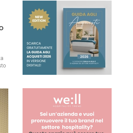
o
ta
sto