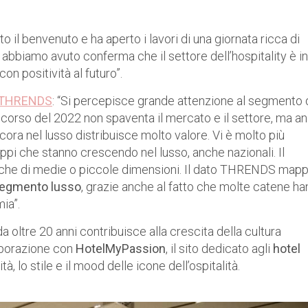
ato il benvenuto e ha aperto i lavori di una giornata ricca di
i abbiamo avuto conferma che il settore dell’hospitality è in
on positività al futuro”.
THRENDS
: “Si percepisce grande attenzione al segmento 
l corso del 2022 non spaventa il mercato e il settore, ma an
ncora nel lusso distribuisce molto valore. Vi è molto più
ppi che stanno crescendo nel lusso, anche nazionali. Il
anche di medie o piccole dimensioni. Il dato THRENDS map
 segmento lusso
, grazie anche al fatto che molte catene h
ia”.
a oltre 20 anni contribuisce alla crescita della cultura
laborazione con
HotelMyPassion
, il sito dedicato agli
hotel
tà, lo stile e il mood delle icone dell’ospitalità.