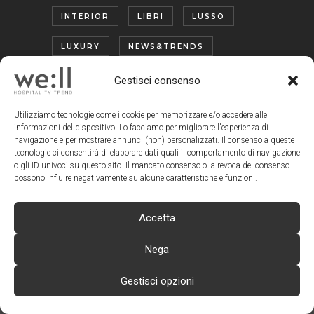
INTERIOR
LIBRI
LUSSO
LUXURY
NEWS&TRENDS
OUTDOOR
PREVIEW
Gestisci consenso
PROTAGONISTI
SOSTENIBILITÀ
Utilizziamo tecnologie come i cookie per memorizzare e/o accedere alle
informazioni del dispositivo. Lo facciamo per migliorare l'esperienza di
SPA
TECNOLOGIA
TREND
navigazione e per mostrare annunci (non) personalizzati. Il consenso a queste
tecnologie ci consentirà di elaborare dati quali il comportamento di navigazione
o gli ID univoci su questo sito. Il mancato consenso o la revoca del consenso
TURISMO ENOGASTRONOMICO
possono influire negativamente su alcune caratteristiche e funzioni.
WELLNESS
Accetta
Nega
Gestisci opzioni
www.wellmagazine.it
| © Copyright We:ll