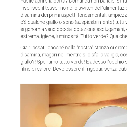
Facile aprire la porta? Domanda non banale. Sì, fac
inserisco il tesserino nello switch dell’alimentazi
disamina dei primi aspetti fondamentali: ampiezza d
c’è qualche giallo o sono (auspicabilmente) tutti v
ergonomia vano doccia, dotazione asciugamani, c’è
estrema, igiene, luminosità. Tutto verde? Qualch
Già rilassati, dacché nella “nostra” stanza ci sia
disamina, magari nel mentre si disfa la valigia, 
giallo?! Speriamo tutto verde! E adesso l’occhio
filino di calore. Deve essere il frigobar, senza du