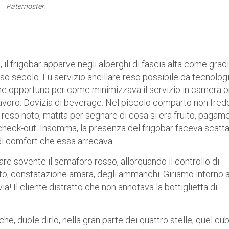
Paternoster.
 il frigobar apparve negli alberghi di fascia alta come grad
so secolo. Fu servizio ancillare reso possibile da tecnolog
che opportuno per come minimizzava il servizio in camera 
voro. Dovizia di beverage. Nel piccolo comparto non fred
 reso noto, matita per segnare di cosa si era fruito, pagam
check-out. Insomma, la presenza del frigobar faceva scatt
di comfort che essa arrecava.
urare sovente il semaforo rosso, allorquando il controllo di
o, constatazione amara, degli ammanchi. Giriamo intorno a
! Il cliente distratto che non annotava la bottiglietta di
he, duole dirlo, nella gran parte dei quattro stelle, quel cu