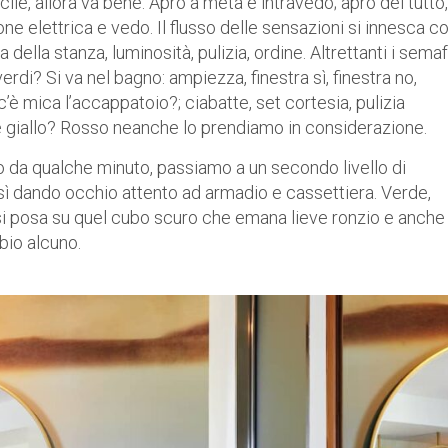
ile, allora va bene. Apro a metà e intravedo; apro del tutto,
one elettrica e vedo. Il flusso delle sensazioni si innesca co
ella stanza, luminosità, pulizia, ordine. Altrettanti i semaf
erdi? Si va nel bagno: ampiezza, finestra sì, finestra no,
 mica l’accappatoio?; ciabatte, set cortesia, pulizia
e giallo? Rosso neanche lo prendiamo in considerazione.
mo da qualche minuto, passiamo a un secondo livello di
così dando occhio attento ad armadio e cassettiera. Verde,
 si posa su quel cubo scuro che emana lieve ronzio e anche
bbio alcuno.