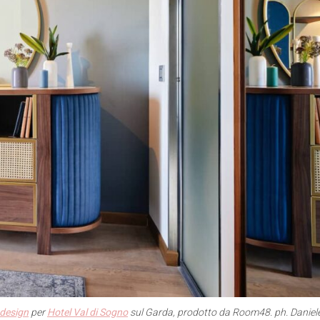
design
per
Hotel Val di Sogno
sul Garda, prodotto da Room48. ph. Daniel