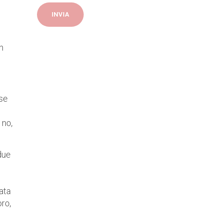
n
 se
 no,
due
ata
oro,