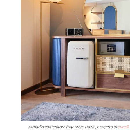
Armadio contenitore frigorifero NaNa, progetto di
ovre®.