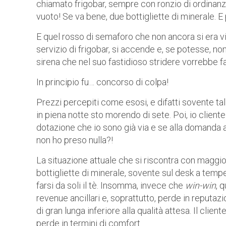
chiamato frigobar, sempre con ronzio di ordinanz
vuoto! Se va bene, due bottigliette di minerale. E
E quel rosso di semaforo che non ancora si era vis
servizio di frigobar, si accende e, se potesse, 
sirena che nel suo fastidioso stridere vorrebbe fa
In principio fu… concorso di colpa!
Prezzi percepiti come esosi, e difatti sovente tali
in piena notte sto morendo di sete. Poi, io client
dotazione che io sono già via e se alla domanda a
non ho preso nulla?!
La situazione attuale che si riscontra con maggio
bottigliette di minerale, sovente sul desk a temp
farsi da soli il tè. Insomma, invece che
win-win
, 
revenue ancillari e, soprattutto, perde in reputazi
di gran lunga inferiore alla qualità attesa. Il cli
perde in termini di comfort.