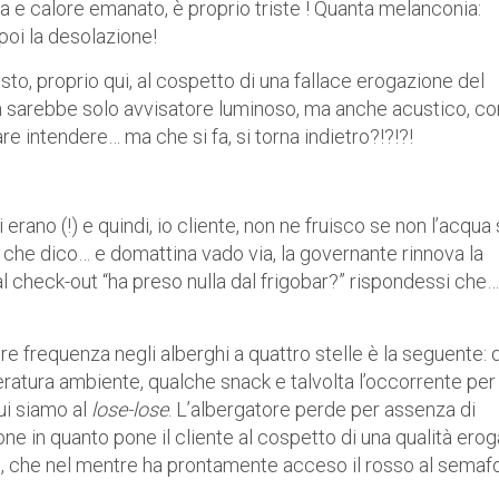
a e calore emanato, è proprio triste ! Quanta melanconia:
 poi la desolazione!
to, proprio qui, al cospetto di una fallace erogazione del
non sarebbe solo avvisatore luminoso, ma anche acustico, co
re intendere… ma che si fa, si torna indietro?!?!?!
 erano (!) e quindi, io cliente, non ne fruisco se non l’acqua
e che dico… e domattina vado via, la governante rinnova la
l check-out “ha preso nulla dal frigobar?” rispondessi che…
re frequenza negli alberghi a quattro stelle è la seguente: 
eratura ambiente, qualche snack e talvolta l’occorrente per
qui siamo al
lose-lose
. L’albergatore perde per assenza di
one in quanto pone il cliente al cospetto di una qualità erog
ente, che nel mentre ha prontamente acceso il rosso al semaf