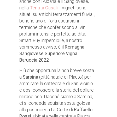
anche con l’Albana e il Sangiovese,
nella
Tenuta Casali
. I vigneti sono
situati su antichi terrazzamenti fluviali,
beneficiano di forti escursioni
termiche che conferiscono ai vini
profumi intensi e perfetta acidità.
Smart Buy imperdibile, a nostro
sommesso avviso, è il
Romagna
Sangiovese Superiore Vigna
Baruccia 2022
.
Più che opportuna la non breve sosta
a
Sarsina
(città natale di Plauto) per
ammirare la cattedrale di San Vicinio
e così conoscere la storia del collare
miracoloso. Dacché siamo a Sarsina,
ci si concede squisita sosta golosa
alla pasticceria
La Corte di Raffaello
Rossi
, ubicata nella centrale Piazza