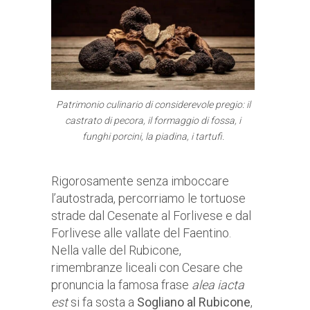
Patrimonio culinario di considerevole pregio: il
castrato di pecora, il formaggio di fossa, i
funghi porcini, la piadina, i tartufi.
Rigorosamente senza imboccare
l’autostrada, percorriamo le tortuose
strade dal Cesenate al Forlivese e dal
Forlivese alle vallate del Faentino.
Nella valle del Rubicone,
rimembranze liceali con Cesare che
pronuncia la famosa frase
alea iacta
est
si fa sosta a
Sogliano al Rubicone
,