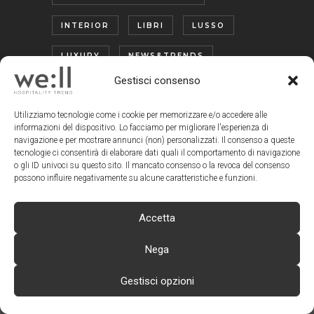
INTERIOR
LIBRI
LUSSO
LUXURY
NEWS&TRENDS
Gestisci consenso
OUTDOOR
PREVIEW
Utilizziamo tecnologie come i cookie per memorizzare e/o accedere alle
PROTAGONISTI
SOSTENIBILITÀ
informazioni del dispositivo. Lo facciamo per migliorare l'esperienza di
navigazione e per mostrare annunci (non) personalizzati. Il consenso a queste
SPA
TECNOLOGIA
TREND
tecnologie ci consentirà di elaborare dati quali il comportamento di navigazione
o gli ID univoci su questo sito. Il mancato consenso o la revoca del consenso
TURISMO ENOGASTRONOMICO
possono influire negativamente su alcune caratteristiche e funzioni.
WELLNESS
Accetta
Nega
Gestisci opzioni