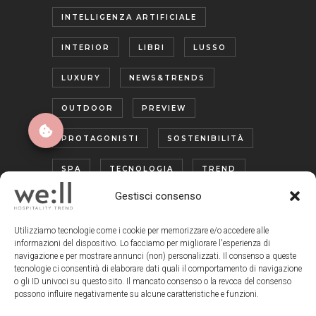
INTELLIGENZA ARTIFICIALE
INTERIOR
LIBRI
LUSSO
LUXURY
NEWS&TRENDS
OUTDOOR
PREVIEW
PROTAGONISTI
SOSTENIBILITÀ
SPA
TECNOLOGIA
TREND
Gestisci consenso
TURISMO ENOGASTRONOMICO
WELLNESS
Utilizziamo tecnologie come i cookie per memorizzare e/o accedere alle
informazioni del dispositivo. Lo facciamo per migliorare l'esperienza di
navigazione e per mostrare annunci (non) personalizzati. Il consenso a queste
tecnologie ci consentirà di elaborare dati quali il comportamento di navigazione
o gli ID univoci su questo sito. Il mancato consenso o la revoca del consenso
possono influire negativamente su alcune caratteristiche e funzioni.