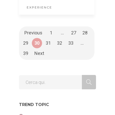
EXPERIENCE
Previous
1
…
27
28
29
30
31
32
33
…
39
Next
TREND TOPIC