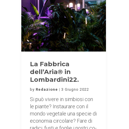
La Fabbrica
dell’Aria® in
Lombardini22.
by
Redazione
3 Giugno 2022
Si può vivere in simbiosi con
le piante? Instaurare con il
mondo vegetale una specie di
economia circolare? Fare di
radici, fusti e foglie i nostri co-