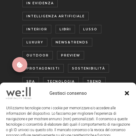
IN EVIDENZA
INTELLIGENZA ARTIFICIALE
INTERIOR
LIBRI
LUSSO
LUXURY
NEWS&TRENDS
OUTDOOR
PREVIEW
PROTAGONISTI
SOSTENIBILITÀ
SPA
TECNOLOGIA
TREND
Gestisci consenso
TURISMO ENOGASTRONOMICO
WELLNESS
Utilizziamo tecnologie come i cookie per memorizzare e/o accedere alle
informazioni del dispositivo. Lo facciamo per migliorare l'esperienza di
navigazione e per mostrare annunci (non) personalizzati. Il consenso a queste
tecnologie ci consentirà di elaborare dati quali il comportamento di navigazione
o gli ID univoci su questo sito. Il mancato consenso o la revoca del consenso
possono influire negativamente su alcune caratteristiche e funzioni.