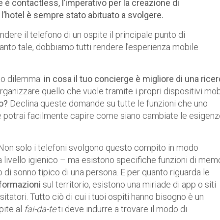
e è contactless, l’imperativo per la creazione di
e l’hotel è sempre stato abituato a svolgere.
ndere il telefono di un ospite il principale punto di
uanto tale, dobbiamo tutti rendere l’esperienza mobile
to dilemma:
in cosa il tuo concierge è migliore di una rice
ganizzare quello che vuole tramite i propri dispositivi mobi
to?
Declina queste domande su tutte le funzioni che uno
 potrai facilmente capire come siano cambiate le esigenz
 Non solo i telefoni svolgono questo compito in modo
 livello igienico – ma esistono specifiche funzioni di mem
clo di sonno tipico di una persona. E per quanto riguarda le
formazioni
sul territorio, esistono una miriade di app o siti
itatori. Tutto ciò di cui i tuoi ospiti hanno bisogno è un
pite al
fai-da-te
ti deve indurre a trovare il modo di