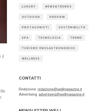
LUXURY
NEWS&TRENDS
OUTDOOR
PREVIEW
PROTAGONISTI
SOSTENIBILITÀ
SPA
TECNOLOGIA
TREND
TURISMO ENOGASTRONOMICO
 il
WELLNESS
CONTATTI
Redazione:
redazione@wellmagazine.it
lle
Advertising:
advertising@wellmagazine.it
e
ù
NEWSLETTER WE:LL