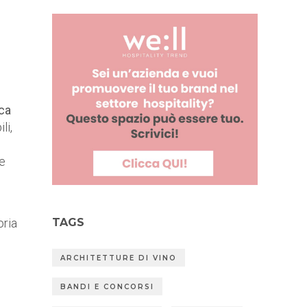
rca
li,
e
TAGS
oria
ARCHITETTURE DI VINO
BANDI E CONCORSI