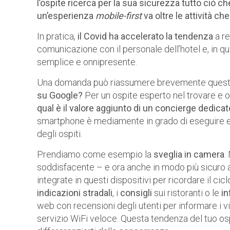
l’ospite ricerca per la sua sicurezza tutto ciò ch
un’esperienza
mobile-first
va oltre le attività ch
In pratica,
il Covid ha accelerato la tendenza
a re
comunicazione con il personale dell’hotel e, in q
semplice e onnipresente.
Una domanda può riassumere brevemente ques
su Google?
Per un ospite esperto nel trovare e or
qual è il valore aggiunto di un concierge dedica
smartphone è mediamente in grado di eseguire e
degli ospiti.
Prendiamo come esempio la
sveglia in camera
.
soddisfacente – e ora anche in modo più sicuro a
integrate in questi dispositivi per ricordare il ci
indicazioni stradali
, i
consigli
sui ristoranti o le
in
web con recensioni degli utenti per informare i vis
servizio WiFi veloce. Questa tendenza del tuo os