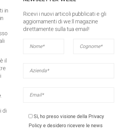
i in
Ricevi i nuovi articoli pubblicati e gli
in
aggiornamenti di we:ll magazine
direttamente sulla tua email!
esso
ali
 il
tre
i
e
.
 di
Sì, ho preso visione della
Privacy
Policy
e desidero ricevere le news