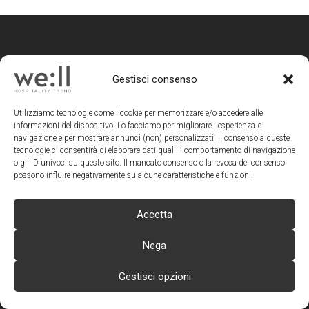
Gestisci consenso
HOSPITALITY
TREND
Utilizziamo tecnologie come i cookie per memorizzare e/o accedere alle
informazioni del dispositivo. Lo facciamo per migliorare l'esperienza di
navigazione e per mostrare annunci (non) personalizzati. Il consenso a queste
we:ll magazine è un progetto
tecnologie ci consentirà di elaborare dati quali il comportamento di navigazione
o gli ID univoci su questo sito. Il mancato consenso o la revoca del consenso
editoriale di Teamwork SRL
possono influire negativamente su alcune caratteristiche e funzioni.
Direzione Editoriale, Redazione,
Amministrazione, Pubblicità |
Accetta
TEAMWORK srl
| Via Macanno 38 Q |
47923 RIMINI | Tel +39 0541 57474
Nega
Editore:
Mauro Santinato
Direttore Responsabile:
Laura F. Verdi
Gestisci opzioni
Direttore Editoriale:
Laura F. Verdi
Redazione:
Elisa Cimatti e Vanessa