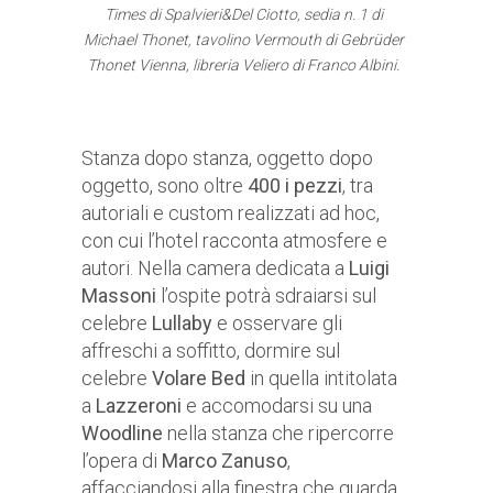
Times di Spalvieri&Del Ciotto, sedia n. 1 di
Michael Thonet, tavolino Vermouth di Gebrüder
Thonet Vienna, libreria Veliero di Franco Albini.
Stanza dopo stanza, oggetto dopo
oggetto, sono oltre
400 i pezzi
, tra
autoriali e custom realizzati ad hoc,
con cui l’hotel racconta atmosfere e
autori. Nella camera dedicata a
Luigi
Massoni
l’ospite potrà sdraiarsi sul
celebre
Lullaby
e osservare gli
affreschi a soffitto, dormire sul
celebre
Volare Bed
in quella intitolata
a
Lazzeroni
e accomodarsi su una
Woodline
nella stanza che ripercorre
l’opera di
Marco Zanuso
,
affacciandosi alla finestra che guarda