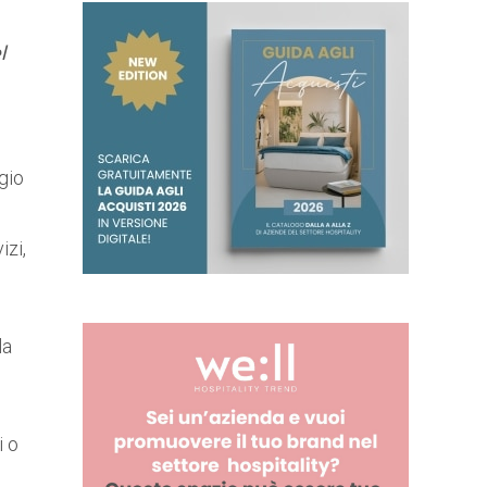
l
agio
izi,
la
i o