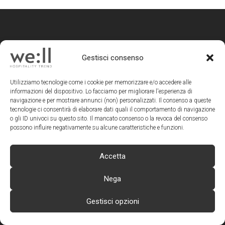
Gestisci consenso
HOSPITALITY
TREND
Utilizziamo tecnologie come i cookie per memorizzare e/o accedere alle
informazioni del dispositivo. Lo facciamo per migliorare l'esperienza di
navigazione e per mostrare annunci (non) personalizzati. Il consenso a queste
we:ll magazine è un progetto
tecnologie ci consentirà di elaborare dati quali il comportamento di navigazione
editoriale di Teamwork SRL
o gli ID univoci su questo sito. Il mancato consenso o la revoca del consenso
possono influire negativamente su alcune caratteristiche e funzioni.
Direzione Editoriale, Redazione,
Amministrazione, Pubblicità |
TEAMWORK srl
| Via Macanno 38 Q |
Accetta
47923 RIMINI | Tel +39 0541 57474
Nega
Editore:
Mauro Santinato
Direttore Responsabile:
Laura F. Verdi
Gestisci opzioni
Direttore Editoriale:
Laura F. Verdi
Redazione:
Elisa Cimatti e Vanessa
Zagaglia