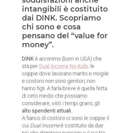
soddisfazioni anche
intangibili è costituito
dai DINK. Scopriamo
chi sono e cosa
pensano del “value for
money”.
DINK
è acronimo (born in USA) che
sta per
Dual Income No Kids
: le
coppie dove lavorano marito e moglie
e costoro non sono genitori, non
hanno figli. A farla breve è quella fetta
di ceto medio che possiamo
considerare, visti i tempi grami, gli
alto spendenti attuali
.
A fianco di costoro ci sono le coppie il
cui
Dual Income
è costituito da due
più che dignitose pensioni e il cui No