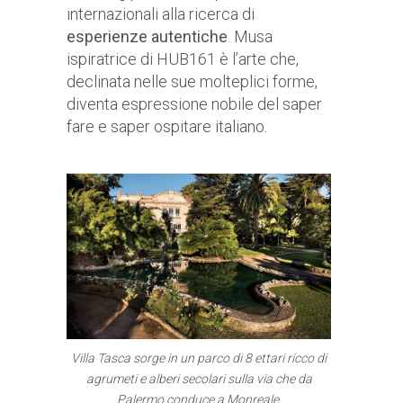
internazionali alla ricerca di
esperienze autentiche
. Musa
ispiratrice di HUB161 è l’arte che,
declinata nelle sue molteplici forme,
diventa espressione nobile del saper
fare e saper ospitare italiano.
Villa Tasca sorge in un parco di 8 ettari ricco di
agrumeti e alberi secolari sulla via che da
Palermo conduce a Monreale.