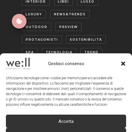
INTERIOR
LIBRI
LUSSO
LUXURY
NEWS&TRENDS
OUTDOOR
PREVIEW
PROTAGONISTI
SOSTENIBILITÀ
SPA
TECNOLOGIA
TREND
Gestisci consenso
TURISMO ENOGASTRONOMICO
WELLNESS
Utilizziamo tecnologie come i cookie per memorizzare e/o accedere alle
informazioni del dispositivo. Lo facciamo per migliorare l'esperienza di
navigazione e per mostrare annunci (non) personalizzati. Il consenso a queste
tecnologie ci consentirà di elaborare dati quali il comportamento di navigazione
o gli ID univoci su questo sito. Il mancato consenso o la revoca del consenso
possono influire negativamente su alcune caratteristiche e funzioni.
Accetta
www.wellmagazine.it
| © Copyright We:ll