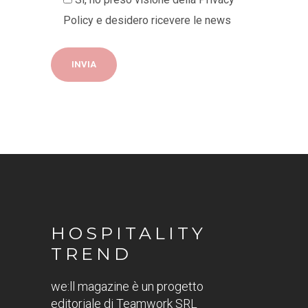
Policy
e desidero ricevere le news
HOSPITALITY
TREND
we:ll magazine è un progetto
editoriale di Teamwork SRL