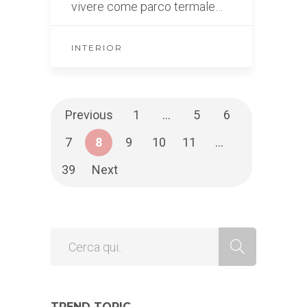
vivere come parco termale…
INTERIOR
Previous
1
…
5
6
7
8
9
10
11
…
39
Next
TREND TOPIC