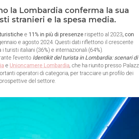
itano la Lombardia conferma la sua
sti stranieri e la spesa media.
 turistiche
e
11% in più di presenze
rispetto al 2023
, con
gennaio e agosto 2024. Questi dati riflettono il crescente
 turisti italiani (36%) e internazionali (64%).
rante l’evento
Identikit del turista in Lombardia: scenari di
ia
e
Unioncamere Lombardia
, che ha riunito presso Palaz
rtanti operatori di categoria, per tracciare un profilo dei
e prospettive del settore.