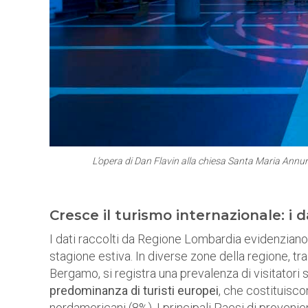
L’opera di Dan Flavin alla chiesa Santa Maria Annu
Cresce il turismo internazionale: i dat
I dati raccolti da Regione Lombardia evidenziano l’
stagione estiva. In diverse zone della regione, tra
Bergamo, si registra una prevalenza di visitatori st
predominanza di turisti europei
, che costituiscon
nordamericani (8%). I principali Paesi di provenien