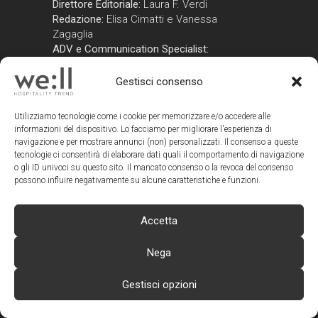
Direttore Editoriale:
Laura F. Verdi
Redazione:
Elisa Cimatti e Vanessa
Zagaglia
ADV e Communication Specialist:
Elisa Cimatti
Gestisci consenso
Autorizzazione del Tribunale di Rimini
n. 3/2017 del 25/3/2017 e
successive modifiche del 9/10/2020
Utilizziamo tecnologie come i cookie per memorizzare e/o accedere alle
informazioni del dispositivo. Lo facciamo per migliorare l'esperienza di
(Iscrizione al ROC n. 29413)
navigazione e per mostrare annunci (non) personalizzati. Il consenso a queste
tecnologie ci consentirà di elaborare dati quali il comportamento di navigazione
CONTATTI WE:LL
o gli ID univoci su questo sito. Il mancato consenso o la revoca del consenso
possono influire negativamente su alcune caratteristiche e funzioni.
Redazione:
redazione@wellmagazine.it
Advertising:
Accetta
advertising@wellmagazine.it
Nega
TAG
Gestisci opzioni
ARCHITETTURE DI VINO