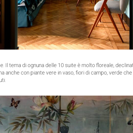
. Il tema di ognuna delle 10 suite è molto floreale, declina
 ma anche con piante vere in vaso, fiori di campo, verde che
ti.