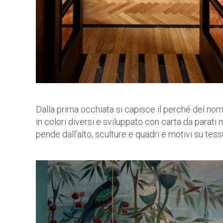
Dalla prima occhiata si capisce il perché del nome
in colori diversi e sviluppato con carta da parati
pende dall’alto, sculture e quadri e motivi su tessu