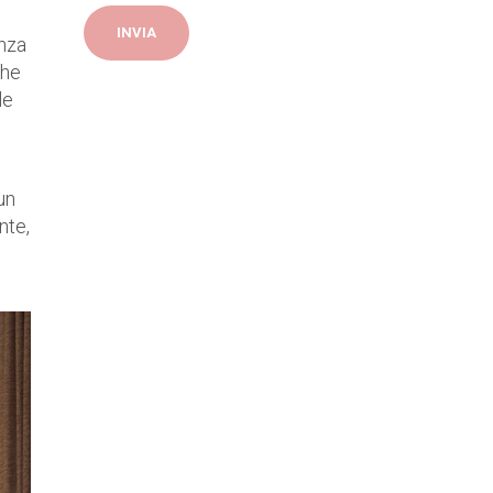
anza
che
le
un
nte,