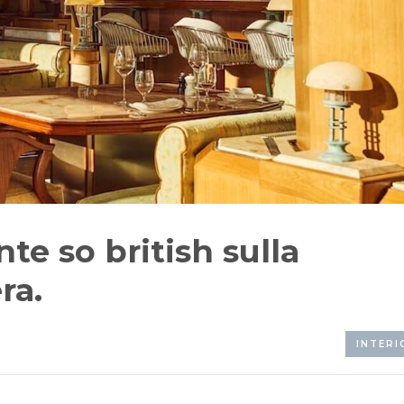
te so british sulla
ra.
INTERI