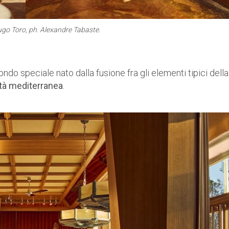
Hugo Toro, ph. Alexandre Tabaste.
 mondo speciale nato dalla fusione fra gli elementi tipici della
ità mediterranea
.