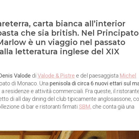
reterra, carta bianca all’interior
basta che sia british. Nel Principato
 Marlow è un viaggio nel passato
 alla letteratura inglese del XIX
Denis Valode
di
Valode & Pistre
e del paesaggista
Michel
cipato di Monaco. Una
penisola di circa 6 nuovi ettari sul m
a residenze e attività commerciali. Fra queste, il ristorant
to di all day dining del club tipicamente anglosassone, co
ollezione di bar e ristoranti firmati
SBM,
che conta già una