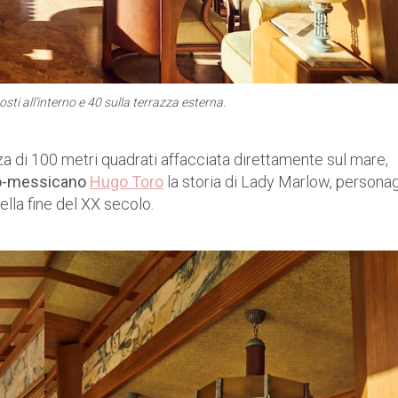
sti all’interno e 40 sulla terrazza esterna.
za di 100 metri quadrati affacciata direttamente sul mare,
nco-messicano
Hugo Toro
la storia di Lady Marlow, persona
ella fine del XX secolo.