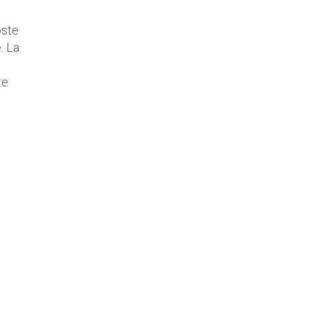
oste
. La
te