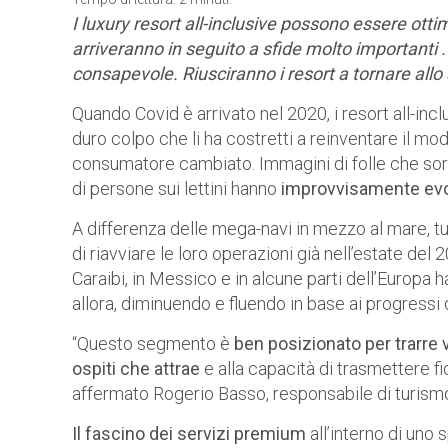
I luxury resort all-inclusive possono essere ottim
arriveranno in seguito a sfide molto importanti
consapevole. Riusciranno i resort a tornare all
Quando Covid è arrivato nel 2020, i resort all-in
duro colpo che li ha costretti a reinventare il m
consumatore cambiato. Immagini di folle che sors
di persone sui lettini hanno
improvvisamente evoc
A differenza delle mega-navi in mezzo al mare, tut
di riavviare le loro operazioni già nell’estate del
Caraibi, in Messico e in alcune parti dell’Europa
allora, diminuendo e fluendo in base ai progressi di
“Questo segmento è
ben posizionato per trarre v
ospiti che attrae
e alla capacità di trasmettere fi
affermato Rogerio Basso, responsabile di turismo
Il fascino dei servizi premium
all’interno di uno