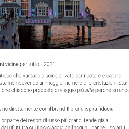
ni vicine
per tutto il 2021.
boutique che vantano piscine private per nuotare e cabine
, stanno ricevendo un maggior numero di prenotazioni. Sta
ti che chiedono proposte di viaggio più
alte
, perché si rend
tano direttamente con il brand.
Il brand ispira fiducia
.
ior parte dei resort di lusso più grandi tende già a
ifiuti, tra cui il riciclaggio dell’acqua, i pannelli solari, i