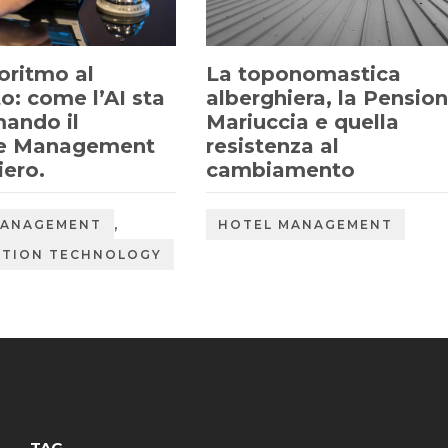
oritmo al
La toponomastica
o: come l’AI sta
alberghiera, la Pensio
mando il
Mariuccia e quella
e Management
resistenza al
iero.
cambiamento
,
MANAGEMENT
HOTEL MANAGEMENT
ATION TECHNOLOGY
TAG