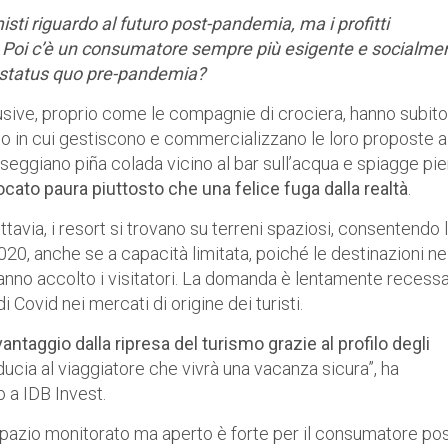
isti riguardo al futuro post-pandemia, ma i profitti
 . Poi c’è un consumatore sempre più esigente e socialme
o status quo pre-pandemia?
clusive, proprio come le compagnie di crociera, hanno subito
odo in cui gestiscono e commercializzano le loro proposte a
eggiano piña colada vicino al bar sull’acqua e spiagge pi
ato paura piuttosto che una felice fuga dalla realtà
.
tavia, i resort si trovano su terreni spaziosi, consentendo 
 2020, anche se a capacità limitata, poiché le destinazioni ne
 hanno accolto i visitatori. La domanda è lentamente recess
 Covid nei mercati di origine dei turisti.
antaggio dalla ripresa del turismo grazie al profilo degli
ducia al viaggiatore che vivrà una vacanza sicura”, ha
 a IDB Invest.
 spazio monitorato ma aperto è forte per il consumatore pos