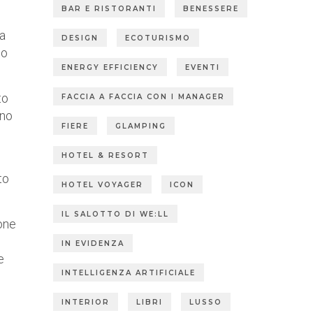
BAR E RISTORANTI
BENESSERE
ia
DESIGN
ECOTURISMO
no
ENERGY EFFICIENCY
EVENTI
to
FACCIA A FACCIA CON I MANAGER
ano
FIERE
GLAMPING
HOTEL & RESORT
to
HOTEL VOYAGER
ICON
IL SALOTTO DI WE:LL
ione
IN EVIDENZA
e
INTELLIGENZA ARTIFICIALE
INTERIOR
LIBRI
LUSSO