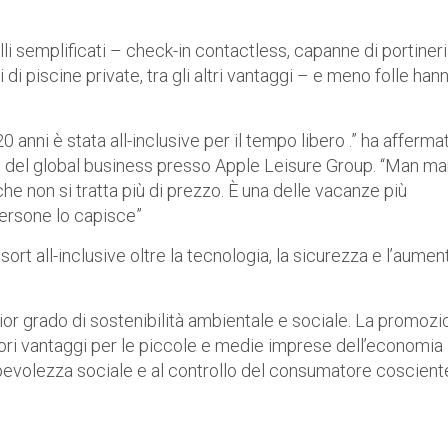
i semplificati – check-in contactless, capanne di portiner
 di piscine private, tra gli altri vantaggi – e meno folle han
20 anni è stata all-inclusive per il tempo libero .” ha afferma
po del global business presso Apple Leisure Group. “Man m
che non si tratta più di prezzo. È una delle vacanze più
persone lo capisce”
ort all-inclusive oltre la tecnologia, la sicurezza e l’aumen
gior grado di sostenibilità ambientale e sociale. La promoz
iori vantaggi per le piccole e medie imprese dell’economia
pevolezza sociale e al controllo del consumatore coscient