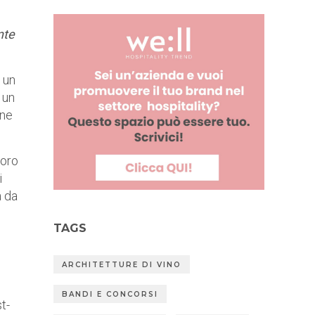
nte
 un
 un
ene
loro
i
a da
TAGS
ARCHITETTURE DI VINO
BANDI E CONCORSI
t-