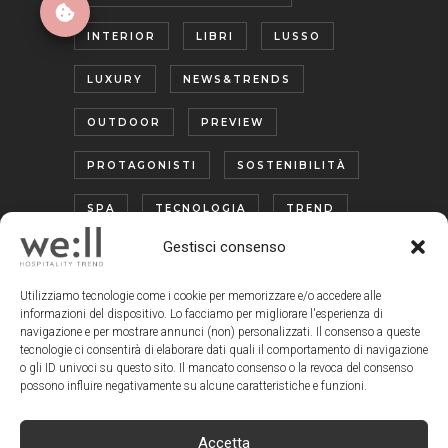
INTERIOR
LIBRI
LUSSO
LUXURY
NEWS&TRENDS
OUTDOOR
PREVIEW
PROTAGONISTI
SOSTENIBILITÀ
SPA
TECNOLOGIA
TREND
Gestisci consenso
TURISMO ENOGASTRONOMICO
WELLNESS
Utilizziamo tecnologie come i cookie per memorizzare e/o accedere alle
informazioni del dispositivo. Lo facciamo per migliorare l'esperienza di
navigazione e per mostrare annunci (non) personalizzati. Il consenso a queste
tecnologie ci consentirà di elaborare dati quali il comportamento di navigazione
o gli ID univoci su questo sito. Il mancato consenso o la revoca del consenso
possono influire negativamente su alcune caratteristiche e funzioni.
Accetta