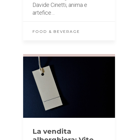
Davide Cinetti, anima e
artefice…
FOOD & BEVERAGE
La vendita
alberghiera: Vito