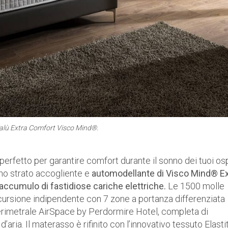
alù Extra Comfort Visco Mind®.
 perfetto per garantire comfort durante il sonno dei tuoi osp
uno strato accogliente e
automodellante di Visco Mind® Ex
l’accumulo di fastidiose cariche elettriche.
Le 1500 molle
cursione indipendente con 7 zone a portanza differenziata
 perimetrale AirSpace by Perdormire Hotel, completa di
’aria. Il materasso è rifinito con l’innovativo tessuto Elasti