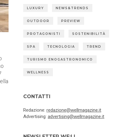
LUXURY
NEWS&TRENDS
OUTDOOR
PREVIEW
PROTAGONISTI
SOSTENIBILITÀ
SPA
TECNOLOGIA
TREND
o
TURISMO ENOGASTRONOMICO
so
7
WELLNESS
ella
CONTATTI
Redazione:
redazione@wellmagazine.it
Advertising:
advertising@wellmagazine.it
NEWSLETTER WE:LL