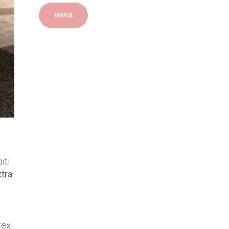
iti
tra
tex