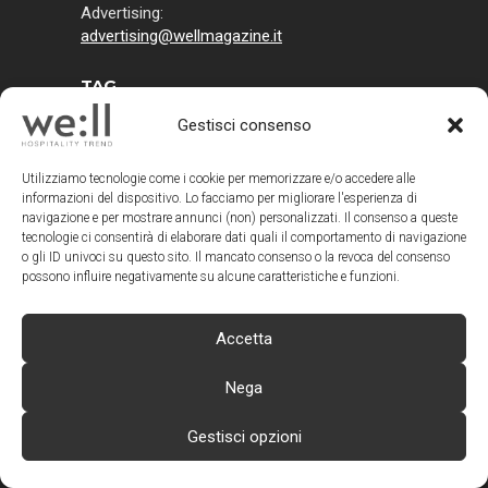
Advertising:
advertising@wellmagazine.it
TAG
Gestisci consenso
ARCHITETTURE DI VINO
Utilizziamo tecnologie come i cookie per memorizzare e/o accedere alle
BANDI E CONCORSI
informazioni del dispositivo. Lo facciamo per migliorare l'esperienza di
navigazione e per mostrare annunci (non) personalizzati. Il consenso a queste
BAR E RISTORANTI
BENESSERE
tecnologie ci consentirà di elaborare dati quali il comportamento di navigazione
o gli ID univoci su questo sito. Il mancato consenso o la revoca del consenso
possono influire negativamente su alcune caratteristiche e funzioni.
DESIGN
ECOTURISMO
ENERGY EFFICIENCY
EVENTI
Accetta
FACCIA A FACCIA CON I MANAGER
Nega
FIERE
GLAMPING
Gestisci opzioni
HOTEL & RESORT