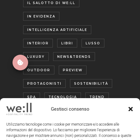
IL SALOTTO DI WE:LL
IN EVIDENZA
INTELLIGENZA ARTIFICIALE
INTERIOR
LIBRI
LUSSO
LUXURY
NEWS&TRENDS
OUTDOOR
PREVIEW
PROTAGONISTI
SOSTENIBILITÀ
SPA
TECNOLOGIA
TREND
Gestisci consenso
TURISMO ENOGASTRONOMICO
WELLNESS
Utilizziamo tecnologie come i cookie per memorizzare e/o accedere alle
informazioni del dispositivo. Lo facciamo per migliorare l'esperienza di
navigazione e per mostrare annunci (non) personalizzati. Il consenso a queste