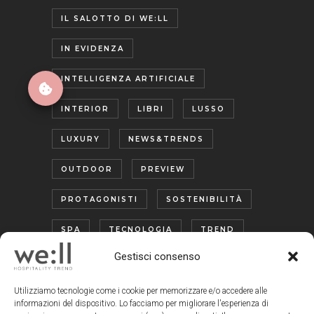
IL SALOTTO DI WE:LL
IN EVIDENZA
INTELLIGENZA ARTIFICIALE
INTERIOR
LIBRI
LUSSO
LUXURY
NEWS&TRENDS
OUTDOOR
PREVIEW
PROTAGONISTI
SOSTENIBILITÀ
SPA
TECNOLOGIA
TREND
Gestisci consenso
TURISMO ENOGASTRONOMICO
WELLNESS
Utilizziamo tecnologie come i cookie per memorizzare e/o accedere alle
informazioni del dispositivo. Lo facciamo per migliorare l'esperienza di