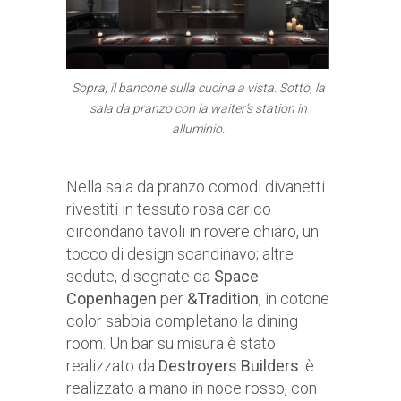
Sopra, il bancone sulla cucina a vista. Sotto, la
sala da pranzo con la waiter’s station in
alluminio.
Nella sala da pranzo comodi divanetti
rivestiti in tessuto rosa carico
circondano tavoli in rovere chiaro, un
tocco di design scandinavo; altre
sedute, disegnate da
Space
Copenhagen
per
&Tradition
, in cotone
color sabbia completano la dining
room. Un bar su misura è stato
realizzato da
Destroyers Builders
: è
realizzato a mano in noce rosso, con