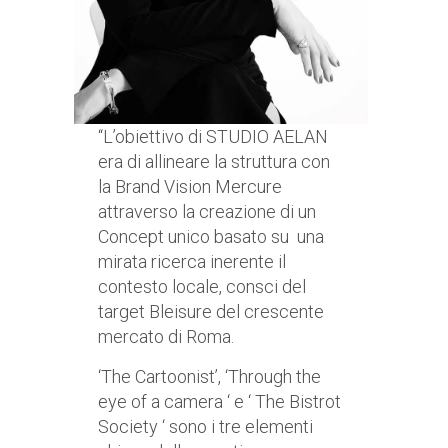
“L’obiettivo di STUDIO AELAN
era di allineare la struttura con
la Brand Vision Mercure
attraverso la creazione di un
Concept unico basato su una
mirata ricerca inerente il
contesto locale, consci del
target Bleisure del crescente
mercato di Roma.
‘The Cartoonist’, ‘Through the
eye of a camera ‘ e ‘ The Bistrot
Society ‘ sono i tre elementi