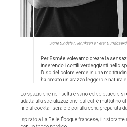
Signe Bindslev Henriksen e Peter Bundgaar
Per Esmée volevamo creare la sensazio
inserendo i cortili verdeggianti nello s
l’uso del colore verde in una moltitudin
ha creato un arazzo leggero e naturale
Lo spazio che ne risulta è vario ed eclettico e
si
adatta alla socializzazione: dal caffè mattutino al
fino al cocktail serale e poi alla cena preparata 
Ispirato a La Belle Époque francese, il ristorante 
con un tocco nordico.