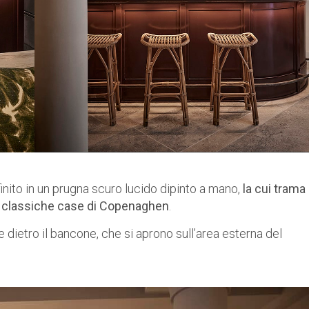
rifinito in un prugna scuro lucido dipinto a mano,
la cui trama
lle classiche case di Copenaghen
.
e dietro il bancone, che si aprono sull’area esterna del