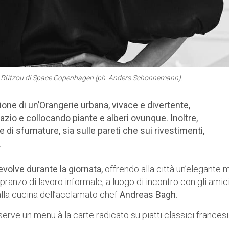
d Rützou di Space Copenhagen (ph. Anders Schonnemann).
ne di un’Orangerie urbana, vivace e divertente,
pazio e collocando piante e alberi ovunque. Inoltre,
e di sfumature, sia sulle pareti che sui rivestimenti,
.
 evolve durante la giornata,
offrendo alla città un’elegante 
 pranzo di lavoro informale, a luogo di incontro con gli amici
dalla cucina dell’acclamato chef
Andreas Bagh
.
serve un menu à la carte radicato su piatti classici francesi